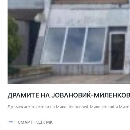
ДРАМИТЕ НА ЈОВАНОВИЌ-МИЛЕНКОВИ
Драмските текстови на Мила Јовановиќ-Миленковиќ и Мики 
СМАРТ - СДК МК