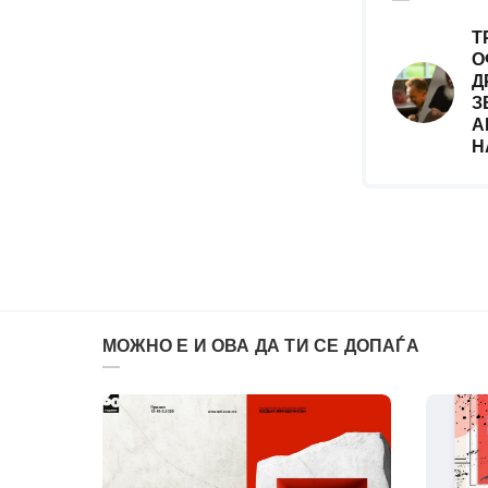
Т
О
Д
З
А
Н
МОЖНО Е И ОВА ДА ТИ СЕ ДОПАЃА