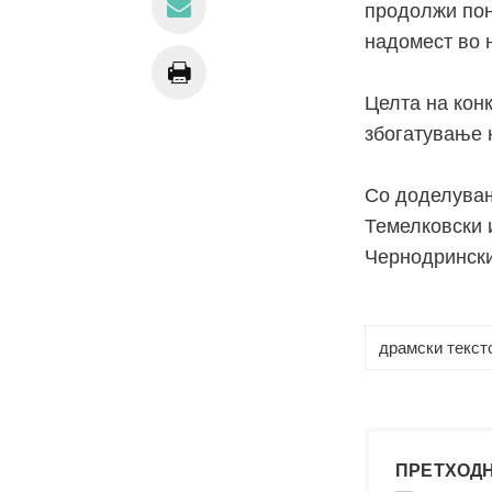
продолжи пон
надомест во н
Целта на кон
збогатување 
Со доделувањ
Темелковски 
Чернодрински
драмски текст
ПРЕТХОДН