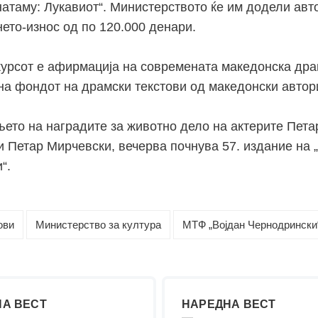
атаму: Лукавиот“. Министерството ќе им додели авт
ето-износ од по 120.000 денари.
курсот е афирмација на современата македонска дра
на фондот на драмски текстови од македонски автор
ето на наградите за животно дело на актерите Пета
и Петар Мирчевски, вечерва почнува 57. издание на 
“.
ови
Министерство за култура
МТФ „Војдан Чернодрински
А ВЕСТ
НАРЕДНА ВЕСТ