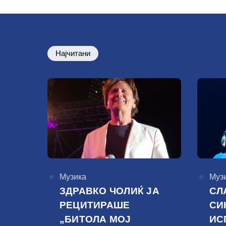
Најчитани
КАтегорија
Музика
КАте
Муз
ЗДРАВКО ЧОЛИЌ ЈА
СЛ
РЕЦИТИРАШЕ
СИ
„БИТОЛА МОЈ
ИС