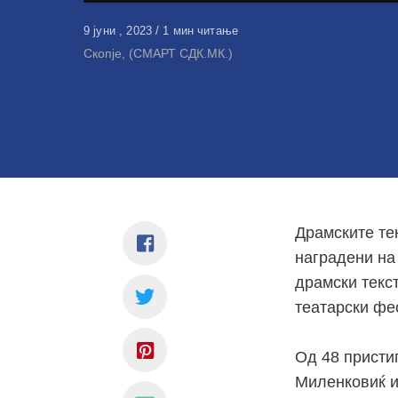
Објавено
9 јуни , 2023
1 мин читање
на
Скопје, (СМАРТ СДК.МК.)
Драмските те
наградени на
драмски текст
театарски фе
Од 48 пристиг
Миленковиќ и