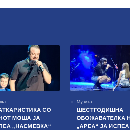
горија
ика
КАтегорија
Музика
АТКАРИСТИКА СО
ШЕСТГОДИШНА
НОТ МОША ЈА
ОБОЖАВАТЕЛКА 
ПЕА „НАСМЕВКА“
„АРЕА“ ЈА ИСПЕА