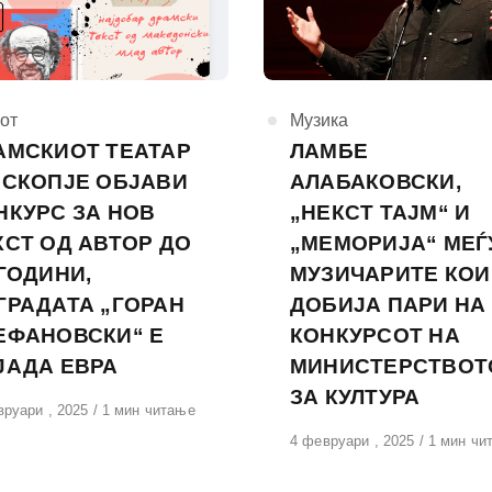
горија
от
КАтегорија
Музика
АМСКИОТ ТЕАТАР
ЛАМБЕ
 СКОПЈЕ ОБЈАВИ
АЛАБАКОВСКИ,
НКУРС ЗА НОВ
„НЕКСТ ТАЈМ“ И
КСТ ОД АВТОР ДО
„МЕМОРИЈА“ МЕЃ
 ГОДИНИ,
МУЗИЧАРИТЕ КОИ
ГРАДАТА „ГОРАН
ДОБИЈА ПАРИ НА
ЕФАНОВСКИ“ Е
КОНКУРСОТ НА
ЈАДА ЕВРА
МИНИСТЕРСТВОТ
ЗА КУЛТУРА
вено
вруари , 2025
1 мин читање
Објавено
4 февруари , 2025
1 мин чи
на