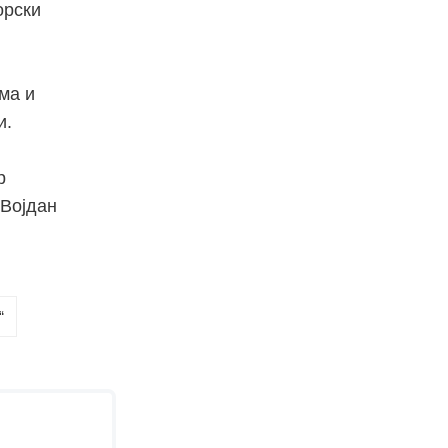
орски
ма и
и.
р
„Војдан
“