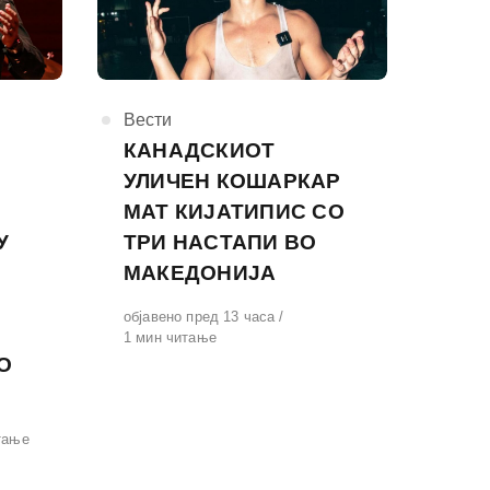
КАтегорија
Вести
КАНАДСКИОТ
УЛИЧЕН КОШАРКАР
МАТ КИЈАТИПИС СО
У
ТРИ НАСТАПИ ВО
МАКЕДОНИЈА
Објавено
објавено пред 13 часа
на
1 мин читање
О
тање