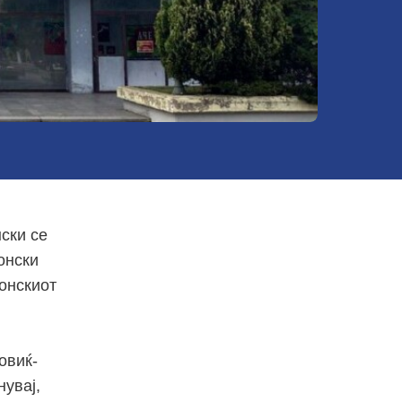
ски се
онски
донскиот
овиќ-
нувај,