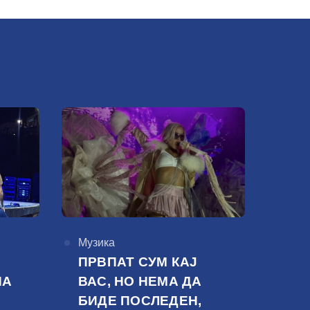
КАтегорија
Музика
ПРВПАТ СУМ КАЈ
НА
ВАС, НО НЕМА ДА
БИДЕ ПОСЛЕДЕН,