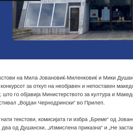
кстови на Мила Јовановиќ-Миленковиќ и Мики Душан
 конкурсот за откуп на необјавен и непоставен макед
, што го објавија Министерството за култура и Маке
стивал „Војдан Чернодрински“ во Прилеп.
нати текстови, комисијата ги избра „Бреме“ од Јован
 два од Душански, „Измислена приказна“ и „Не заста