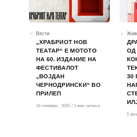
КАтегорија
Вести
КАте
Жив
„ХРАБРИОТ НОВ
ДР
ТЕАТАР“ Е МОТОТО
ОД
НА 60. ИЗДАНИЕ НА
КО
ФЕСТИВАЛОТ
ТЕ
„ВОЈДАН
30
ЧЕРНОДРИНСКИ“ ВО
НА
ПРИЛЕП
СТ
ИЛ
Објавено
10 ноември , 2025
1 мин читање
на
Обја
5 фе
на