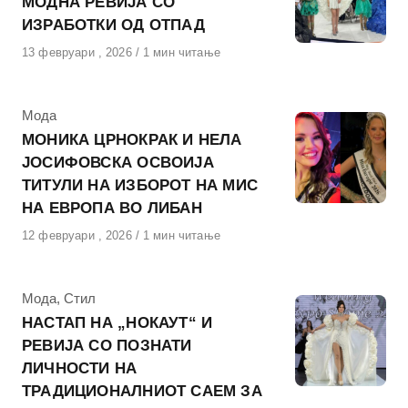
МОДНА РЕВИЈА СО
ИЗРАБОТКИ ОД ОТПАД
Објавено
13 февруари , 2026
1 мин читање
на
КАтегорија
Мода
МОНИКА ЦРНОКРАК И НЕЛА
ЈОСИФОВСКА ОСВОИЈА
ТИТУЛИ НА ИЗБОРОТ НА МИС
НА ЕВРОПА ВО ЛИБАН
Објавено
12 февруари , 2026
1 мин читање
на
КАтегорија
Мода
,
Стил
НАСТАП НА „НОКАУТ“ И
РЕВИЈА СО ПОЗНАТИ
ЛИЧНОСТИ НА
ТРАДИЦИОНАЛНИОТ САЕМ ЗА