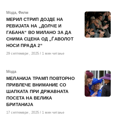
КАтегорија
Мода
,
Филм
МЕРИЛ СТРИП ДОЈДЕ НА
РЕВИЈАТА НА „ДОЛЧЕ И
ГАБАНА“ ВО МИЛАНО ЗА ДА
СНИМА СЦЕНА ОД „ЃАВОЛОТ
НОСИ ПРАДА 2“
Објавено
29 септември , 2025
1 мин читање
на
КАтегорија
Мода
МЕЛАНИЈА ТРАМП ПОВТОРНО
ПРИВЛЕЧЕ ВНИМАНИЕ СО
ШАПКАТА ПРИ ДРЖАВНАТА
ПОСЕТА НА ВЕЛИКА
БРИТАНИЈА
Објавено
17 септември , 2025
1 мин читање