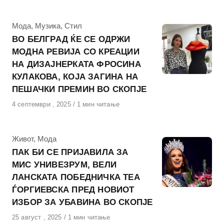
на
КАтегорија
Мода
,
Музика
,
Стил
ВО БЕЛГРАД ЌЕ СЕ ОДРЖИ
МОДНА РЕВИЈА СО КРЕАЦИИ
НА ДИЗАЈНЕРКАТА ФРОСИНА
КУЛАКОВА, КОЈА ЗАГИНА НА
ПЕШАЧКИ ПРЕМИН ВО СКОПЈЕ
Објавено
4 септември , 2025
1 мин читање
на
КАтегорија
Живот
,
Мода
ПАК БИ СЕ ПРИЈАВИЛА ЗА
МИС УНИВЕЗРУМ, ВЕЛИ
ЛАНСКАТА ПОБЕДНИЧКА ТЕА
ЃОРГИЕВСКА ПРЕД НОВИОТ
ИЗБОР ЗА УБАВИНА ВО СКОПЈЕ
Објавено
25 август , 2025
1 мин читање