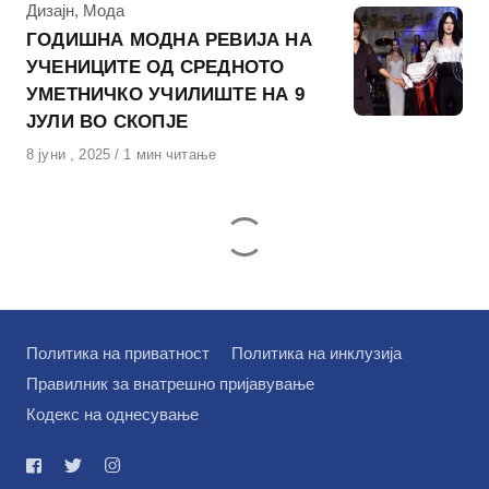
КАтегорија
Дизајн
,
Мода
ГОДИШНА МОДНА РЕВИЈА НА
УЧЕНИЦИТЕ ОД СРЕДНОТО
УМЕТНИЧКО УЧИЛИШТЕ НА 9
ЈУЛИ ВО СКОПЈЕ
Објавено
8 јуни , 2025
1 мин читање
на
Политика на приватност
Политика на инклузија
Правилник за внатрешно пријавување
Кодекс на однесување