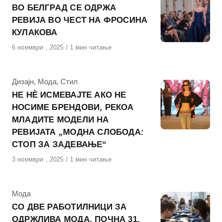
ВО БЕЛГРАД СЕ ОДРЖА
РЕВИЈА ВО ЧЕСТ НА ФРОСИНА
КУЛАКОВА
Објавено
6 ноември , 2025
1 мин читање
на
КАтегорија
Дизајн
,
Мода
,
Стил
НЕ НЀ ИСМЕВАЈТЕ АКО НЕ
НОСИМЕ БРЕНДОВИ, РЕКОА
МЛАДИТЕ МОДЕЛИ НА
РЕВИЈАТА „МОДНА СЛОБОДА:
СТОП ЗА ЗАДЕВАЊЕ“
Објавено
3 ноември , 2025
1 мин читање
на
КАтегорија
Мода
СО ДВЕ РАБОТИЛНИЦИ ЗА
ОДРЖЛИВА МОДА, ПОЧНА 31.