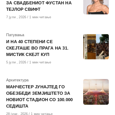
ЗА СВАДБЕНИОТ ФУСТАН НА
ТЕЈЛОР СВИФТ
Објавено
7 јули , 2026
1 мин читање
на
КАтегорија
Патувања
И НА 40 СТЕПЕНИ СЕ
СКЕЈТАШЕ ВО ПРАГА НА 31.
МИСТИК СКЕЈТ КУП
Објавено
5 јули , 2026
1 мин читање
на
КАтегорија
Архитектура
МАНЧЕСТЕР ЈУНАЈТЕД ГО
ОБЕЗБЕДИ ЗЕМЈИШТЕТО ЗА
НОВИОТ СТАДИОН СО 100.000
СЕДИШТА
Објавено
28 јуни , 2026
1 мин читање