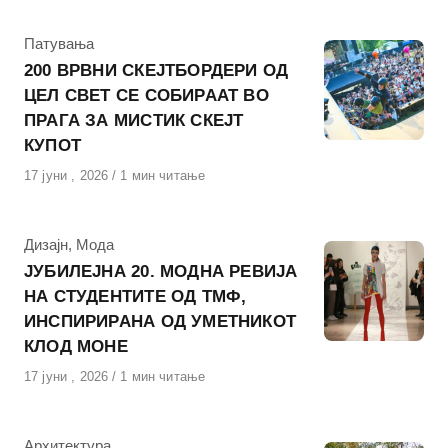
КАтегорија
Патувања
200 ВРВНИ СКЕЈТБОРДЕРИ ОД
ЦЕЛ СВЕТ СЕ СОБИРААТ ВО
ПРАГА ЗА МИСТИК СКЕЈТ
КУПОТ
Објавено
17 јуни , 2026
1 мин читање
на
КАтегорија
Дизајн
,
Мода
ЈУБИЛЕЈНА 20. МОДНА РЕВИЈА
НА СТУДЕНТИТЕ ОД ТМФ,
ИНСПИРИРАНА ОД УМЕТНИКОТ
КЛОД МОНЕ
Објавено
17 јуни , 2026
1 мин читање
на
КАтегорија
Архитектура