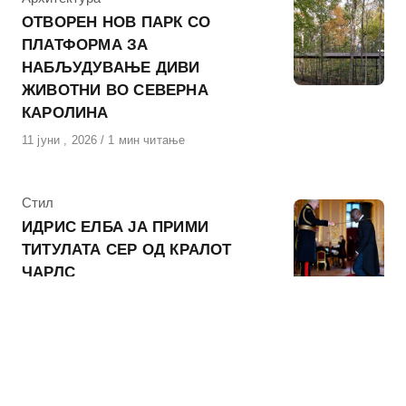
ОТВОРЕН НОВ ПАРК СО
ПЛАТФОРМА ЗА
НАБЉУДУВАЊЕ ДИВИ
ЖИВОТНИ ВО СЕВЕРНА
КАРОЛИНА
Објавено
11 јуни , 2026
1 мин читање
на
КАтегорија
Стил
ИДРИС ЕЛБА ЈА ПРИМИ
ТИТУЛАТА СЕР ОД КРАЛОТ
ЧАРЛС
Објавено
3 јуни , 2026
1 мин читање
на
КАтегорија
Архитектура
,
Дизајн
БРИТАНСКИ АРХИТЕКТИ