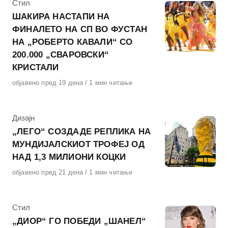
КАтегорија
Стил
ШАКИРА НАСТАПИ НА
ФИНАЛЕТО НА СП ВО ФУСТАН
НА „РОБЕРТО КАВАЛИ“ СО
200.000 „СВАРОВСКИ“
КРИСТАЛИ
Објавено
објавено пред 19 дена
1 мин читање
на
КАтегорија
Дизајн
„ЛЕГО“ СОЗДАДЕ РЕПЛИКА НА
МУНДИЈАЛСКИОТ ТРОФЕЈ ОД
НАД 1,3 МИЛИОНИ КОЦКИ
Објавено
објавено пред 21 дена
1 мин читање
на
КАтегорија
Стил
„ДИОР“ ГО ПОБЕДИ „ШАНЕЛ“