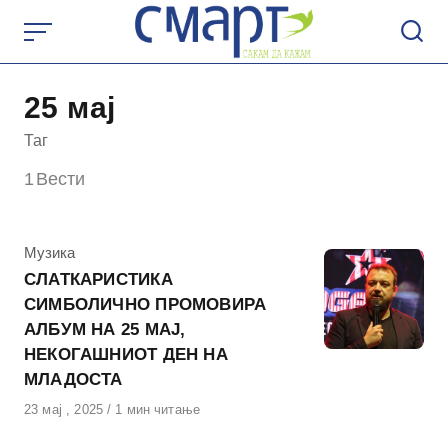
Skip
to
content
25 мај
Таг
1
Вести
КАтегорија
Музика
СЛАТКАРИСТИКА
СИМБОЛИЧНО ПРОМОВИРА
АЛБУМ НА 25 МАЈ,
НЕКОГАШНИОТ ДЕН НА
МЛАДОСТА
Објавено
23 мај , 2025
1 мин читање
на