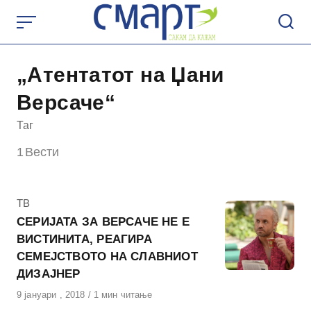
Skip
to
content
„Атентатот на Џани
Версаче“
Таг
1
Вести
КАтегорија
ТВ
СЕРИЈАТА ЗА ВЕРСАЧЕ НЕ Е
ВИСТИНИТА, РЕАГИРА
СЕМЕЈСТВОТО НА СЛАВНИОТ
ДИЗАЈНЕР
Објавено
9 јануари , 2018
1 мин читање
на