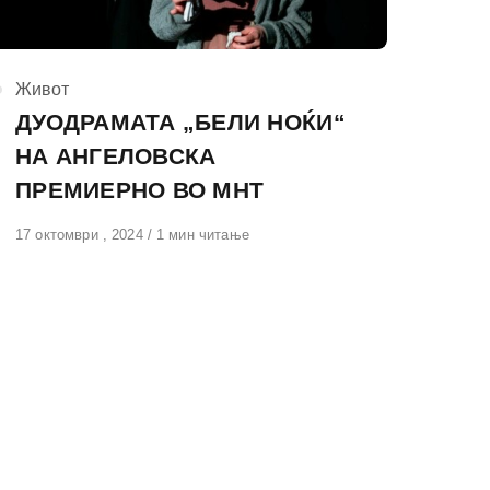
КАтегорија
Живот
ДУОДРАМАТА „БЕЛИ НОЌИ“
НА АНГЕЛОВСКА
ПРЕМИЕРНО ВО МНТ
Објавено
17 октомври , 2024
1 мин читање
на