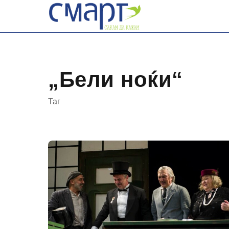
Skip
to
content
„Бели ноќи“
Таг