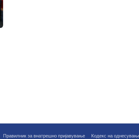
Правилник за внатрешно пријавување
Кодекс на однесувањ