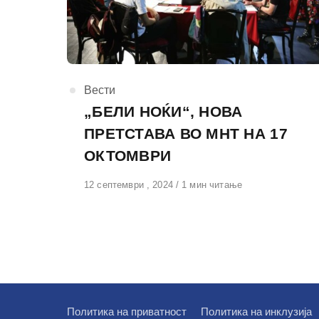
КАтегорија
Вести
„БЕЛИ НОЌИ“, НОВА
ПРЕТСТАВА ВО МНТ НА 17
ОКТОМВРИ
Објавено
12 септември , 2024
1 мин читање
на
Политика на приватност
Политика на инклузија