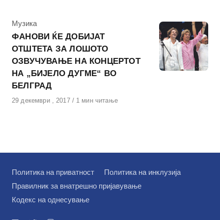
КАтегорија
Музика
ФАНОВИ ЌЕ ДОБИЈАТ
ОТШТЕТА ЗА ЛОШОТО
ОЗВУЧУВАЊЕ НА КОНЦЕРТОТ
НА „БИЈЕЛО ДУГМЕ“ ВО
БЕЛГРАД
Објавено
29 декември , 2017
1 мин читање
на
Политика на приватност
Политика на инклузија
Правилник за внатрешно пријавување
Кодекс на однесување