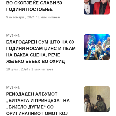
ВО СКОПЈЕ ЌЕ СЛАВИ 50
ГОДИНИ ПОСТОЕЊЕ
Објавено
9 октомври , 2024
1 мин читање
на
КАтегорија
Музика
БЛАГОДАРЕН СУМ ШТО НА 80
ГОДИНИ НОСАМ ЏИНС И ПЕАМ
НА ВАКВА СЦЕНА, РЕЧЕ
ЖЕЉКО БЕБЕК ВО ОХРИД
Објавено
19 јули , 2024
1 мин читање
на
КАтегорија
Музика
РЕИЗДАДЕН АЛБУМОТ
„БИТАНГА И ПРИНЦЕЗА“ НА
„БИЈЕЛО ДУГМЕ“ СО
ОРИГИНАЛНИОТ ОМОТ КОЈ