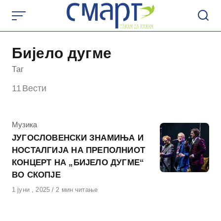
Skip
to
content
Бијело дугме
Таг
11
Вести
КАтегорија
Музика
ЈУГОСЛОВЕНСКИ ЗНАМИЊА И
НОСТАЛГИЈА НА ПРЕПОЛНИОТ
КОНЦЕРТ НА „БИЈЕЛО ДУГМЕ“
ВО СКОПЈЕ
Објавено
1 јуни , 2025
2 мин читање
на