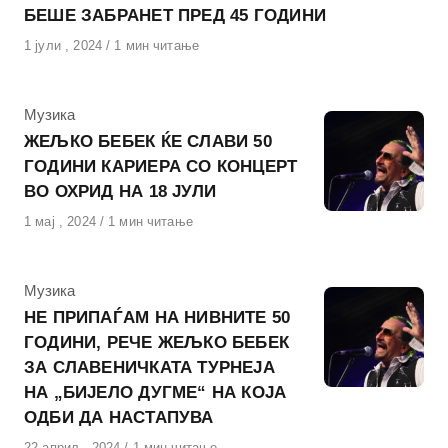
БЕШЕ ЗАБРАНЕТ ПРЕД 45 ГОДИНИ
Објавено
1 јули , 2024
1 мин читање
на
КАтегорија
Музика
ЖЕЉКО БЕБЕК ЌЕ СЛАВИ 50
ГОДИНИ КАРИЕРА СО КОНЦЕРТ
ВО ОХРИД НА 18 ЈУЛИ
Објавено
1 мај , 2024
1 мин читање
на
КАтегорија
Музика
НЕ ПРИПАЃАМ НА НИВНИТЕ 50
ГОДИНИ, РЕЧЕ ЖЕЉКО БЕБЕК
ЗА СЛАВЕНИЧКАТА ТУРНЕЈА
НА „БИЈЕЛО ДУГМЕ“ НА КОЈА
ОДБИ ДА НАСТАПУВА
Објавено
22 април , 2024
1 мин читање