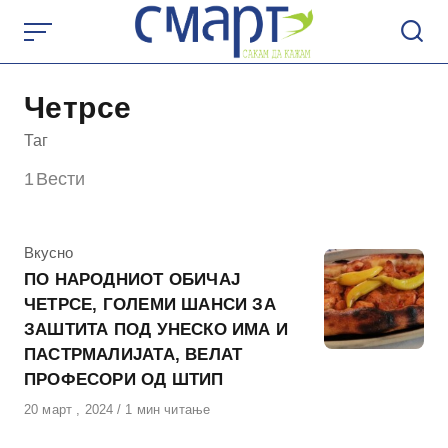
Skip
to
content
Четрсе
Таг
1
Вести
КАтегорија
Вкусно
ПО НАРОДНИОТ ОБИЧАЈ
ЧЕТРСЕ, ГОЛЕМИ ШАНСИ ЗА
ЗАШТИТА ПОД УНЕСКО ИМА И
ПАСТРМАЛИЈАТА, ВЕЛАТ
ПРОФЕСОРИ ОД ШТИП
Објавено
20 март , 2024
1 мин читање
на