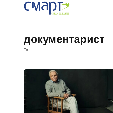
Skip
to
content
документарист
Таг