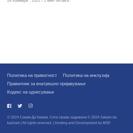
Објавено
24 ноември , 2023
1 мин читање
на
Политика на приватност
Политика на инклузија
Правилник за внатрешно пријавување
Кодекс на однесување
© 2024 Сакам Да Кажам. Сите права задржани © 2024 Sakam da
kazham | All rights reserved. | Hosting and Development by MSP