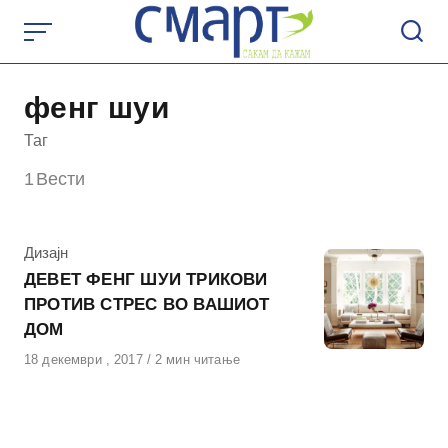
Skip
to
content
фенг шуи
Таг
1
Вести
КАтегорија
Дизајн
ДЕВЕТ ФЕНГ ШУИ ТРИКОВИ
ПРОТИВ СТРЕС ВО ВАШИОТ
ДОМ
Објавено
18 декември , 2017
2 мин читање
на