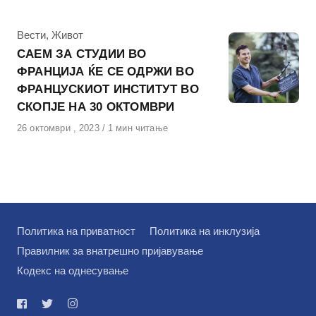
КАтегорија
Вести
,
Живот
САЕМ ЗА СТУДИИ ВО
ФРАНЦИЈА ЌЕ СЕ ОДРЖИ ВО
ФРАНЦУСКИОТ ИНСТИТУТ ВО
СКОПЈЕ НА 30 ОКТОМВРИ
Објавено
26 октомври , 2023
1 мин читање
на
Политика на приватност
Политика на инклузија
Правилник за внатрешно пријавување
Кодекс на однесување