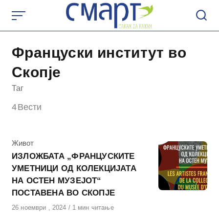
Skip
to
content
Француски институт во
Скопје
Таг
4
Вести
КАтегорија
Живот
ИЗЛОЖБАТА „ФРАНЦУСКИТЕ
УМЕТНИЦИ ОД КОЛЕКЦИЈАТА
НА ОСТЕН МУЗЕЈОТ“
ПОСТАВЕНА ВО СКОПЈЕ
Објавено
26 ноември , 2024
1 мин читање
на