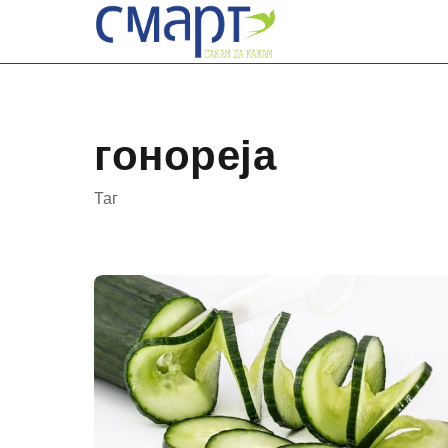
Skip
to
content
гонореја
Таг