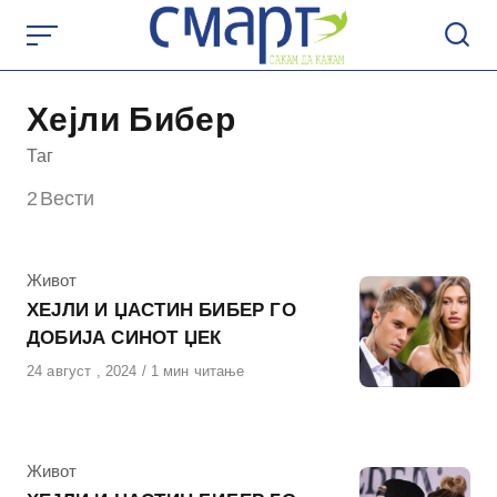
Skip
to
content
Хејли Бибер
Таг
2
Вести
КАтегорија
Живот
ХЕЈЛИ И ЏАСТИН БИБЕР ГО
ДОБИЈА СИНОТ ЏЕК
Објавено
24 август , 2024
1 мин читање
на
КАтегорија
Живот