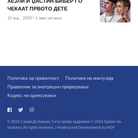
ХЕЈЛИ И ЏАСТИН БИБЕР ГО
ЧЕКААТ ПРВОТО ДЕТЕ
Објавено
10 мај , 2024
1 мин читање
на
Политика на приватност
Политика на инклузија
Правилник за внатрешно пријавување
Кодекс на однесување
© 2024 Сакам Да Кажам. Сите права задржани © 2024 Sakam da
kazham | All rights reserved. | Hosting and Development by MSP