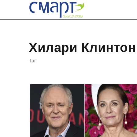
Skip
to
content
Хилари Клинтон
Таг