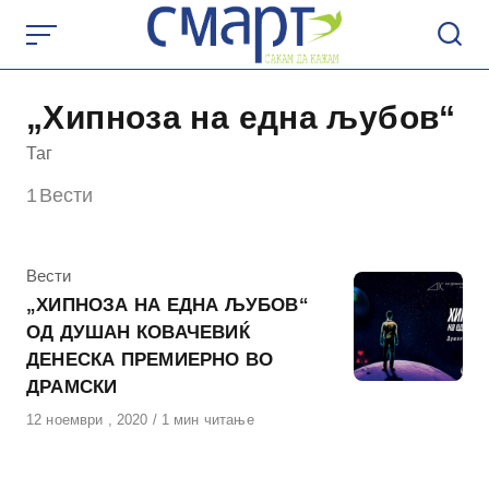
Skip
to
content
„Хипноза на една љубов“
Таг
1
Вести
КАтегорија
Вести
„ХИПНОЗА НА ЕДНА ЉУБОВ“
ОД ДУШАН КОВАЧЕВИЌ
ДЕНЕСКА ПРЕМИЕРНО ВО
ДРАМСКИ
Објавено
12 ноември , 2020
1 мин читање
на