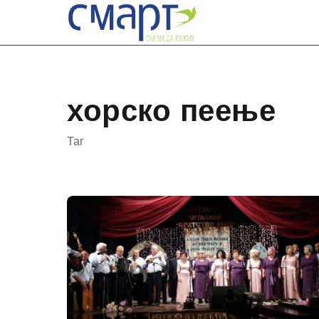
Skip
to
content
хорско пеење
Таг