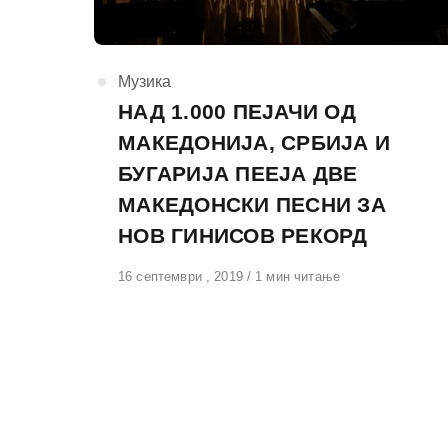
КАтегорија
Музика
НАД 1.000 ПЕЈАЧИ ОД
МАКЕДОНИЈА, СРБИЈА И
БУГАРИЈА ПЕЕЈА ДВЕ
МАКЕДОНСКИ ПЕСНИ ЗА
НОВ ГИНИСОВ РЕКОРД
Објавено
16 септември , 2019
1 мин читање
на