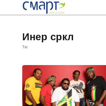
Skip
to
content
Инер сркл
Таг