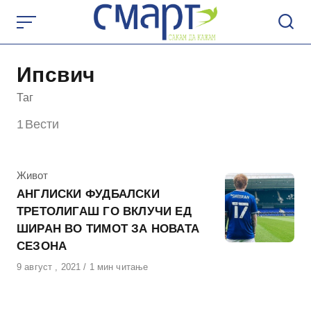
Skip
to
content
Ипсвич
Таг
1
Вести
КАтегорија
Живот
АНГЛИСКИ ФУДБАЛСКИ
ТРЕТОЛИГАШ ГО ВКЛУЧИ ЕД
ШИРАН ВО ТИМОТ ЗА НОВАТА
СЕЗОНА
Објавено
9 август , 2021
1 мин читање
на