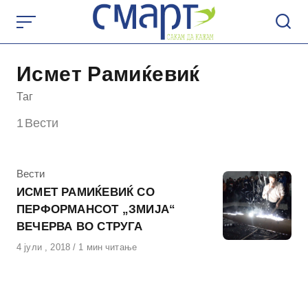
Skip
to
content
Исмет Рамиќевиќ
Таг
1
Вести
КАтегорија
Вести
ИСМЕТ РАМИЌЕВИЌ СО
ПЕРФОРМАНСОТ „ЗМИЈА“
ВЕЧЕРВА ВО СТРУГА
Објавено
4 јули , 2018
1 мин читање
на