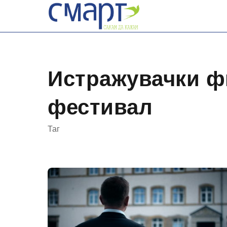
Skip
to
content
Истражувачки 
фестивал
Таг