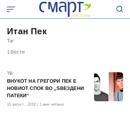
Skip
to
content
Итан Пек
Таг
1
Вести
КАтегорија
ТВ
ВНУКОТ НА ГРЕГОРИ ПЕК Е
НОВИОТ СПОК ВО „ЅВЕЗДЕНИ
ПАТЕКИ“
Објавено
15 август , 2018
1 мин читање
на