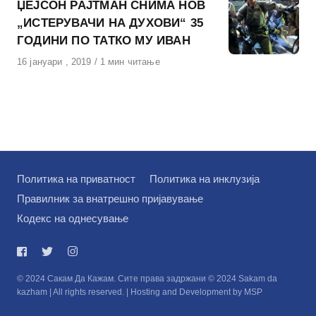
ЏЕЈСОН РАЈТМАН СНИМА НОВ
„ИСТЕРУВАЧИ НА ДУХОВИ“ 35
ГОДИНИ ПО ТАТКО МУ ИВАН
Објавено
16 јануари , 2019
1 мин читање
на
Политика на приватност
Политика на инклузија
Правилник за внатрешно пријавување
Кодекс на однесување
© 2024 Сакам Да Кажам. Сите права задржани © 2024 Sakam da
kazham | All rights reserved. | Hosting and Development by MSP