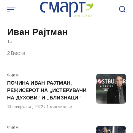
Skip
to
content
Иван Рајтман
Таг
2
Вести
КАтегорија
Филм
ПОЧИНА ИВАН РАЈТМАН,
РЕЖИСЕРОТ НА „ИСТЕРУВАЧИ
НА ДУХОВИ“ И „БЛИЗНАЦИ“
Објавено
14 февруари , 2022
1 мин читање
на
КАтегорија
Филм