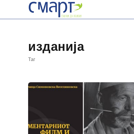
Skip
to
content
изданија
Таг