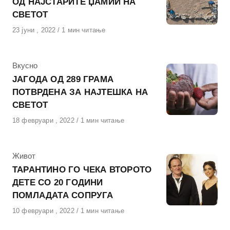
ОД НАЈСТАРИТЕ ЏАМИИ НА
СВЕТОТ
Објавено
23 јуни , 2022
1 мин читање
на
КАтегорија
Вкусно
ЈАГОДА ОД 289 ГРАМА
ПОТВРДЕНА ЗА НАЈТЕШКА НА
СВЕТОТ
Објавено
18 февруари , 2022
1 мин читање
на
КАтегорија
Живот
ТАРАНТИНО ГО ЧЕКА ВТОРОТО
ДЕТЕ СО 20 ГОДИНИ
ПОМЛАДАТА СОПРУГА
Објавено
10 февруари , 2022
1 мин читање
на