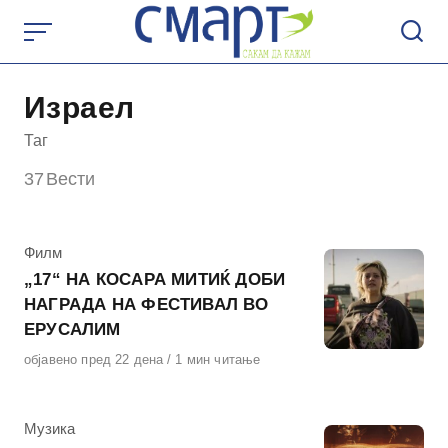
Skip
to
content
Израел
Таг
37
Вести
КАтегорија
Филм
„17“ НА КОСАРА МИТИЌ ДОБИ
НАГРАДА НА ФЕСТИВАЛ ВО
ЕРУСАЛИМ
Објавено
објавено пред 22 дена
1 мин читање
на
КАтегорија
Музика