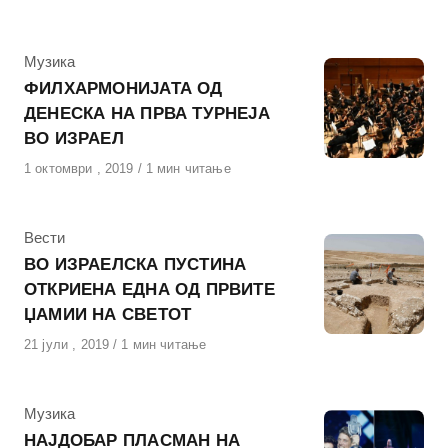
на
КАтегорија
Музика
ФИЛХАРМОНИЈАТА ОД
ДЕНЕСКА НА ПРВА ТУРНЕЈА
ВО ИЗРАЕЛ
Објавено
1 октомври , 2019
1 мин читање
на
КАтегорија
Вести
ВО ИЗРАЕЛСКА ПУСТИНА
ОТКРИЕНА ЕДНА ОД ПРВИТЕ
ЏАМИИ НА СВЕТОТ
Објавено
21 јули , 2019
1 мин читање
на
КАтегорија
Музика
НАЈДОБАР ПЛАСМАН НА