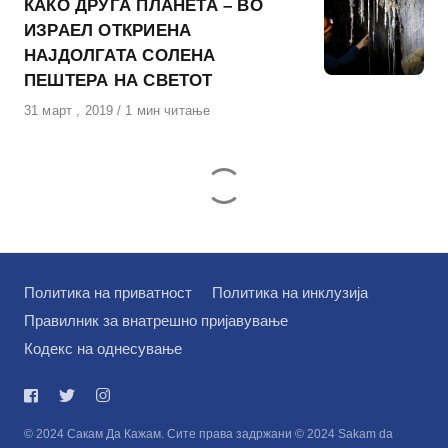
КАКО ДРУГА ПЛАНЕТА – ВО
ИЗРАЕЛ ОТКРИЕНА
НАЈДОЛГАТА СОЛЕНА
ПЕШТЕРА НА СВЕТОТ
Објавено
31 март , 2019
1 мин читање
на
Политика на приватност
Политика на инклузија
Правилник за внатрешно пријавување
Кодекс на однесување
© 2024 Сакам Да Кажам. Сите права задржани © 2024 Sakam da