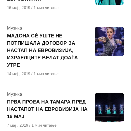
Објавено
16 мај , 2019
1 мин читање
на
КАтегорија
Музика
МАДОНА СЀ УШТЕ НЕ
ПОТПИШАЛА ДОГОВОР ЗА
НАСТАП НА ЕВРОВИЗИЈА,
ИЗРАЕЛЦИТЕ ВЕЛАТ ДОАЃА
УТРЕ
Објавено
14 мај , 2019
1 мин читање
на
КАтегорија
Музика
ПРВА ПРОБА НА ТАМАРА ПРЕД
НАСТАПОТ НА ЕВРОВИЗИЈА НА
16 МАЈ
Објавено
7 мај , 2019
1 мин читање
на