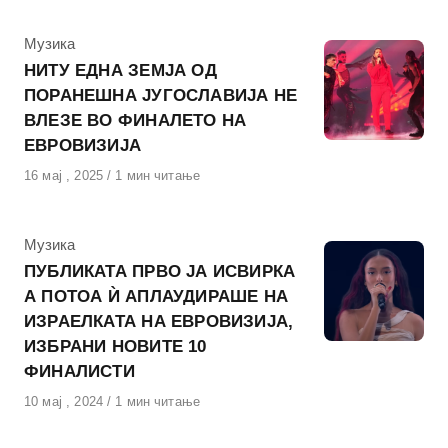
КАтегорија
Музика
НИТУ ЕДНА ЗЕМЈА ОД
ПОРАНЕШНА ЈУГОСЛАВИЈА НЕ
ВЛЕЗЕ ВО ФИНАЛЕТО НА
ЕВРОВИЗИЈА
Објавено
16 мај , 2025
1 мин читање
на
КАтегорија
Музика
ПУБЛИКАТА ПРВО ЈА ИСВИРКА
А ПОТОА Ѝ АПЛАУДИРАШЕ НА
ИЗРАЕЛКАТА НА ЕВРОВИЗИЈА,
ИЗБРАНИ НОВИТЕ 10
ФИНАЛИСТИ
Објавено
10 мај , 2024
1 мин читање
на