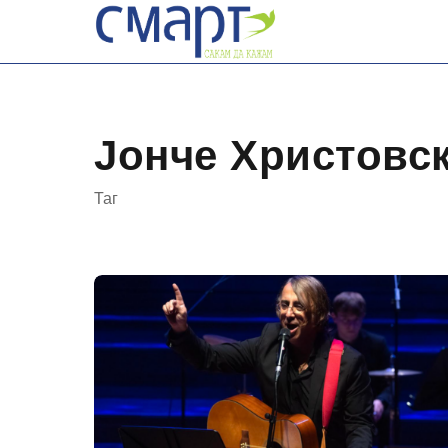
Skip
to
content
Јонче Христовс
Таг