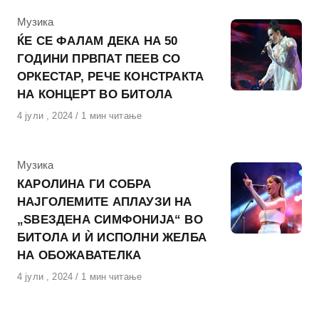
КАтегорија
Музика
ЌЕ СЕ ФАЛАМ ДЕКА НА 50
ГОДИНИ ПРВПАТ ПЕЕВ СО
ОРКЕСТАР, РЕЧЕ КОНСТРАКТА
НА КОНЦЕРТ ВО БИТОЛА
Објавено
4 јули , 2024
1 мин читање
на
КАтегорија
Музика
КАРОЛИНА ГИ СОБРА
НАЈГОЛЕМИТЕ АПЛАУЗИ НА
„ЅВЕЗДЕНА СИМФОНИЈА“ ВО
БИТОЛА И Ѝ ИСПОЛНИ ЖЕЛБА
НА ОБОЖАВАТЕЛКА
Објавено
4 јули , 2024
1 мин читање
на