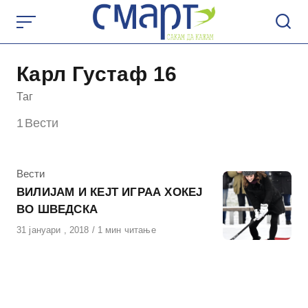
Skip
to
content
Карл Густаф 16
Таг
1
Вести
КАтегорија
Вести
ВИЛИЈАМ И КЕЈТ ИГРАА ХОКЕЈ
ВО ШВЕДСКА
Објавено
31 јануари , 2018
1 мин читање
на