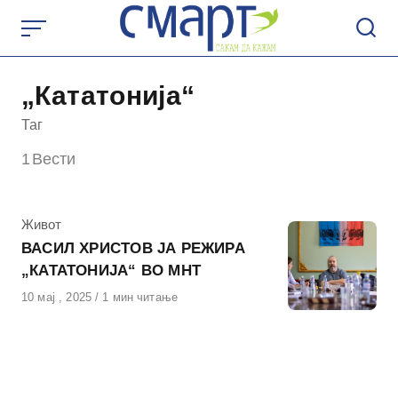
Skip
to
content
„Кататонија“
Таг
1
Вести
КАтегорија
Живот
ВАСИЛ ХРИСТОВ ЈА РЕЖИРА
„КАТАТОНИЈА“ ВО МНТ
Објавено
10 мај , 2025
1 мин читање
на