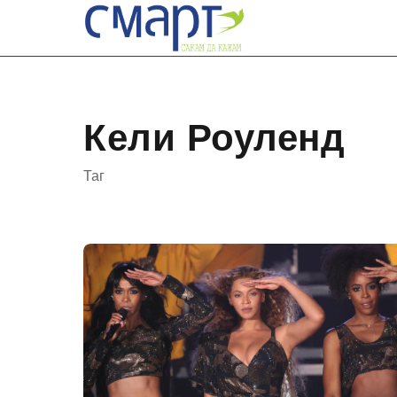
Skip
to
content
Кели Роуленд
Таг