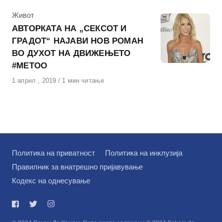
КАтегорија
Живот
АВТОРКАТА НА „СЕКСОТ И
ГРАДОТ“ НАЈАВИ НОВ РОМАН
ВО ДУХОТ НА ДВИЖЕЊЕТО
#METOO
Објавено
1 април , 2019
1 мин читање
на
Политика на приватност
Политика на инклузија
Правилник за внатрешно пријавување
Кодекс на однесување