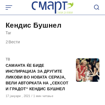
Skip
to
content
Кендис Бушнел
Таг
2
Вести
КАтегорија
ТВ
САМАНТА ЌЕ БИДЕ
ИНСПИРАЦИЈА ЗА ДРУГИТЕ
ЛИКОВИ ВО НОВАТА СЕРИЈА,
ВЕЛИ АВТОРКАТА НА „СЕКСОТ
И ГРАДОТ“ КЕНДИС БУШНЕЛ
Објавено
17 јануари , 2021
1 мин читање
на