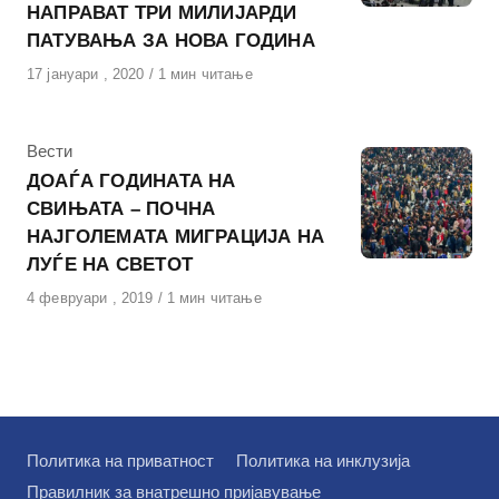
НАПРАВАТ ТРИ МИЛИЈАРДИ
ПАТУВАЊА ЗА НОВА ГОДИНА
Објавено
17 јануари , 2020
1 мин читање
на
КАтегорија
Вести
ДОАЃА ГОДИНАТА НА
СВИЊАТА – ПОЧНА
НАЈГОЛЕМАТА МИГРАЦИЈА НА
ЛУЃЕ НА СВЕТОТ
Објавено
4 февруари , 2019
1 мин читање
на
Политика на приватност
Политика на инклузија
Правилник за внатрешно пријавување