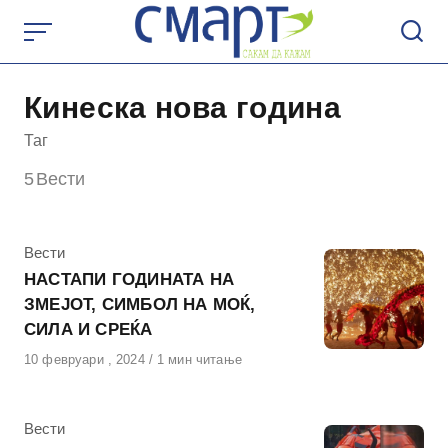
Skip
to
content
Кинеска нова година
Таг
5
Вести
КАтегорија
Вести
НАСТАПИ ГОДИНАТА НА
ЗМЕЈОТ, СИМБОЛ НА МОЌ,
СИЛА И СРЕЌА
Објавено
10 февруари , 2024
1 мин читање
на
КАтегорија
Вести