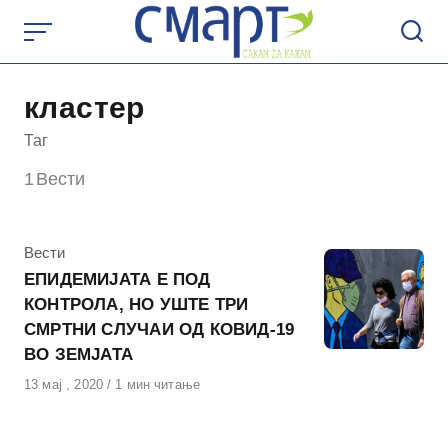
Skip
to
content
кластер
Таг
1
Вести
КАтегорија
Вести
ЕПИДЕМИЈАТА Е ПОД
КОНТРОЛА, НО УШТЕ ТРИ
СМРТНИ СЛУЧАИ ОД КОВИД-19
ВО ЗЕМЈАТА
Објавено
13 мај , 2020
1 мин читање
на