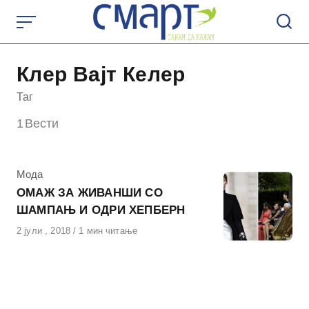
Skip
to
content
Клер Вајт Келер
Таг
1
Вести
КАтегорија
Мода
ОМАЖ ЗА ЖИВАНШИ СО
ШАМПАЊ И ОДРИ ХЕПБЕРН
Објавено
2 јули , 2018
1 мин читање
на