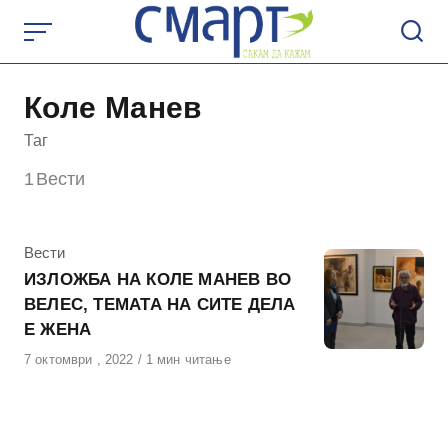
Skip
to
content
Коле Манев
Таг
1
Вести
КАтегорија
Вести
ИЗЛОЖБА НА КОЛЕ МАНЕВ ВО
ВЕЛЕС, ТЕМАТА НА СИТЕ ДЕЛА
Е ЖЕНА
Објавено
7 октомври , 2022
1 мин читање
на