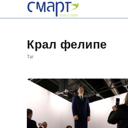
Skip
to
content
Крал фелипе
Таг