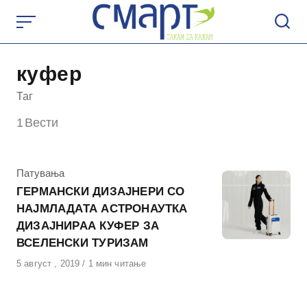
Skip
to
content
куфер
Таг
1
Вести
КАтегорија
Патувања
ГЕРМАНСКИ ДИЗАЈНЕРИ СО
НАЈМЛАДАТА АСТРОНАУТКА
ДИЗАЈНИРАА КУФЕР ЗА
ВСЕЛЕНСКИ ТУРИЗАМ
Објавено
5 август , 2019
1 мин читање
на