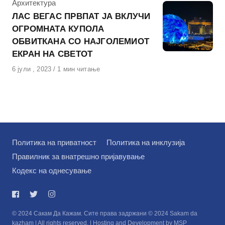
КАтегорија
Архитектура
ЛАС ВЕГАС ПРВПАТ ЈА ВКЛУЧИ
ОГРОМНАТА КУПОЛА
ОБВИТКАНА СО НАЈГОЛЕМИОТ
ЕКРАН НА СВЕТОТ
Објавено
6 јули , 2023
1 мин читање
на
Политика на приватност
Политика на инклузија
Правилник за внатрешно пријавување
Кодекс на однесување
© 2024 Сакам Да Кажам. Сите права задржани © 2024 Sakam da
kazham | All rights reserved. | Hosting and Development by MSP