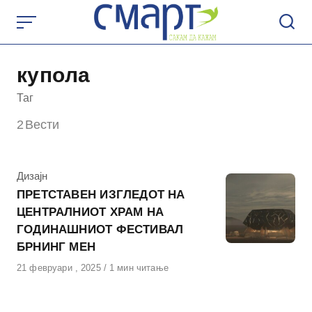
Skip
to
content
купола
Таг
2
Вести
КАтегорија
Дизајн
ПРЕТСТАВЕН ИЗГЛЕДОТ НА
ЦЕНТРАЛНИОТ ХРАМ НА
ГОДИНАШНИОТ ФЕСТИВАЛ
БРНИНГ МЕН
Објавено
21 февруари , 2025
1 мин читање
на