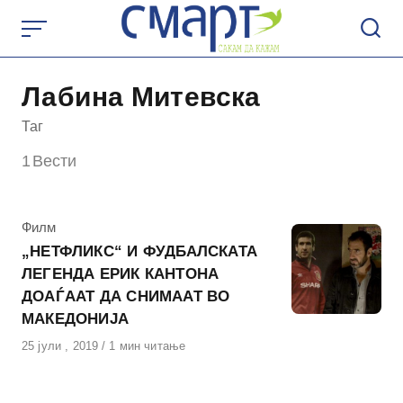
Skip
to
content
Лабина Митевска
Таг
1
Вести
КАтегорија
Филм
„НЕТФЛИКС“ И ФУДБАЛСКАТА
ЛЕГЕНДА ЕРИК КАНТОНА
ДОАЃААТ ДА СНИМААТ ВО
МАКЕДОНИЈА
Објавено
25 јули , 2019
1 мин читање
на