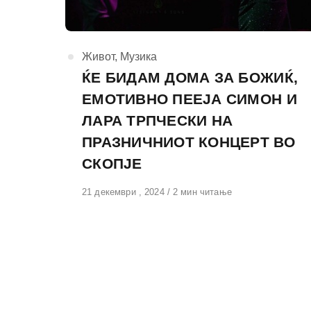
КАтегорија
Живот
,
Музика
ЌЕ БИДАМ ДОМА ЗА БОЖИЌ,
ЕМОТИВНО ПЕЕЈА СИМОН И
ЛАРА ТРПЧЕСКИ НА
ПРАЗНИЧНИОТ КОНЦЕРТ ВО
СКОПЈЕ
Објавено
21 декември , 2024
2 мин читање
на