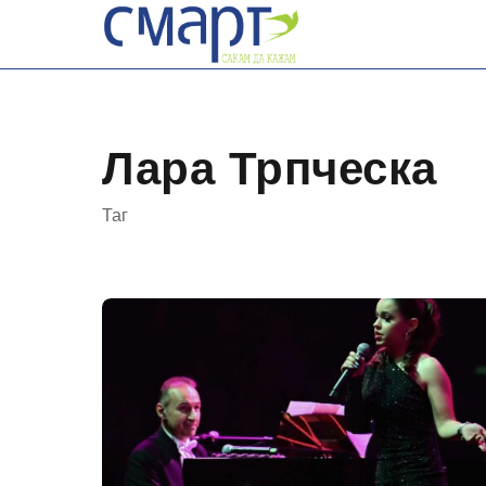
Skip
to
content
Лара Трпческа
Таг