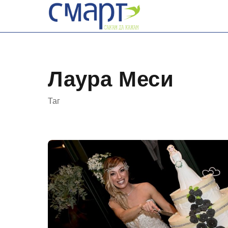
Skip
to
content
Лаура Меси
Таг