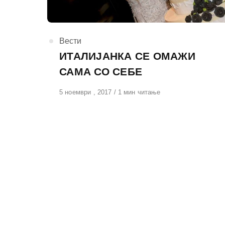
КАтегорија
Вести
ИТАЛИЈАНКА СЕ ОМАЖИ
САМА СО СЕБЕ
Објавено
5 ноември , 2017
1 мин читање
на