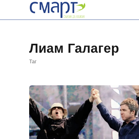
Skip
to
content
Лиам Галагер
Таг