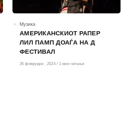
КАтегорија
Музика
АМЕРИКАНСКИОТ РАПЕР
ЛИЛ ПАМП ДОАЃА НА Д
ФЕСТИВАЛ
Објавено
26 февруари , 2024
1 мин читање
на