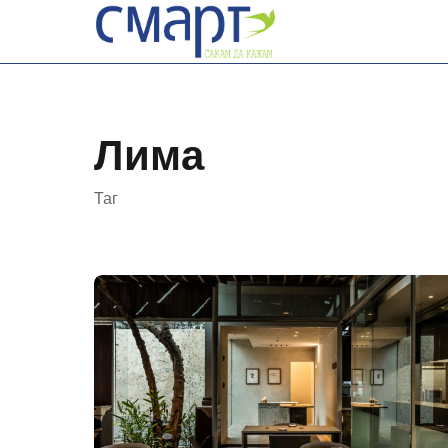
Skip
to
content
Лима
Таг