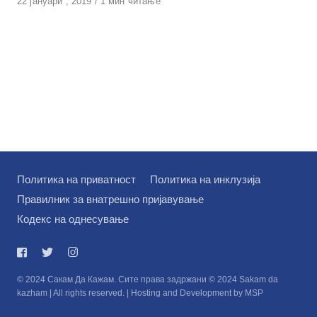
Објавено
22 јануари , 2019
1 мин читање
на
Политика на приватност
Политика на инклузија
Правилник за внатрешно пријавување
Кодекс на однесување
© 2024 Сакам Да Кажам. Сите права задржани © 2024 Sakam da
kazham | All rights reserved. | Hosting and Development by MSP