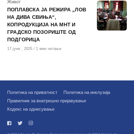
КАтегорија
Живот
ПОПЛАВСКА ЈА РЕЖИРА „ЛОВ
НА ДИВА СВИЊА“,
КОПРОДУКЦИЈА НА МНТ И
ГРАДСКО ПОЗОРИШТЕ ОД
ПОДГОРИЦА
Објавено
17 јуни , 2025
1 мин читање
на
Политика на приватност
Политика на инклузија
Правилник за внатрешно пријавување
Кодекс на однесување