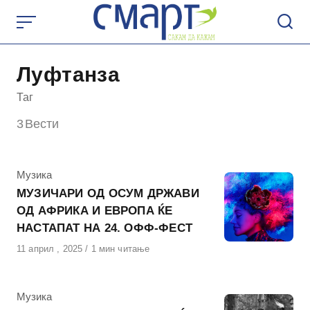
Skip
to
content
Луфтанза
Таг
3
Вести
КАтегорија
Музика
МУЗИЧАРИ ОД ОСУМ ДРЖАВИ
ОД АФРИКА И ЕВРОПА ЌЕ
НАСТАПАТ НА 24. ОФФ-ФЕСТ
Објавено
11 април , 2025
1 мин читање
на
КАтегорија
Музика