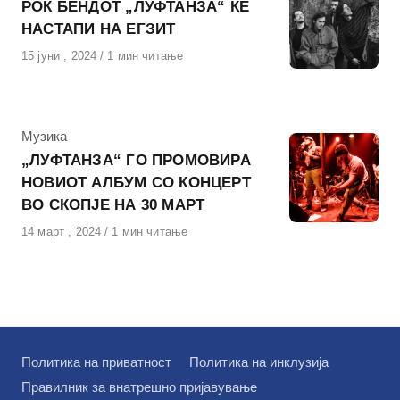
РОК БЕНДОТ „ЛУФТАНЗА“ ЌЕ
НАСТАПИ НА ЕГЗИТ
Објавено
15 јуни , 2024
1 мин читање
на
КАтегорија
Музика
„ЛУФТАНЗА“ ГО ПРОМОВИРА
НОВИОТ АЛБУМ СО КОНЦЕРТ
ВО СКОПЈЕ НА 30 МАРТ
Објавено
14 март , 2024
1 мин читање
на
Политика на приватност
Политика на инклузија
Правилник за внатрешно пријавување