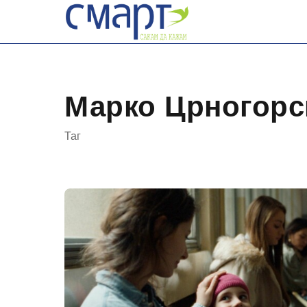
Skip
to
content
Марко Црногорс
Таг