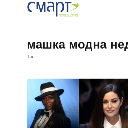
Skip
to
content
машка модна не
Таг